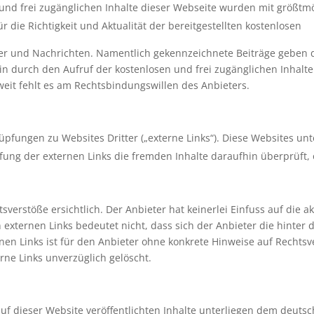
nd frei zugänglichen Inhalte dieser Webseite wurden mit größtmögl
die Richtigkeit und Aktualität der bereitgestellten kostenlosen
ber und Nachrichten. Namentlich gekennzeichnete Beiträge geben 
n durch den Aufruf der kostenlosen und frei zugänglichen Inhalte
eit fehlt es am Rechtsbindungswillen des Anbieters.
üpfungen zu Websites Dritter („externe Links“). Diese Websites unt
fung der externen Links die fremden Inhalte daraufhin überprüft,
verstöße ersichtlich. Der Anbieter hat keinerlei Einfuss auf die a
 externen Links bedeutet nicht, dass sich der Anbieter die hinter
rnen Links ist für den Anbieter ohne konkrete Hinweise auf Rechts
rne Links unverzüglich gelöscht.
uf dieser Website veröffentlichten Inhalte unterliegen dem deuts